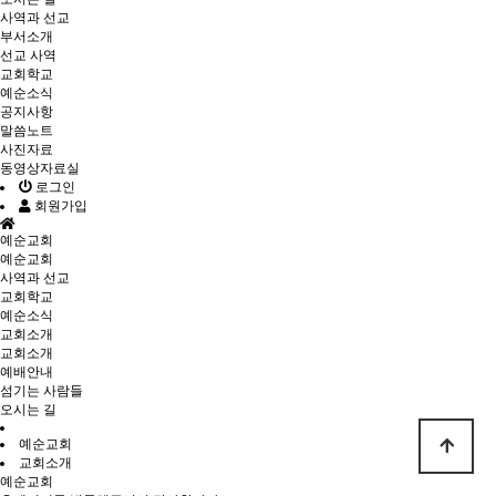
사역과 선교
부서소개
선교 사역
교회학교
예순소식
공지사항
말씀노트
사진자료
동영상자료실
로그인
회원가입
예순교회
예순교회
사역과 선교
교회학교
예순소식
교회소개
교회소개
예배안내
섬기는 사람들
오시는 길
예순교회
교회소개
예순교회